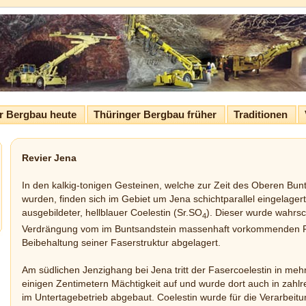
r Bergbau heute
Thüringer Bergbau früher
Traditionen
Revier Jena
In den kalkig-tonigen Gesteinen, welche zur Zeit des Oberen Bun
wurden, finden sich im Gebiet um Jena schichtparallel eingelager
ausgebildeter, hellblauer Coelestin (Sr.SO
). Dieser wurde wahrsc
4
Verdrängung vom im Buntsandstein massenhaft vorkommenden F
Beibehaltung seiner Faserstruktur abgelagert.
Am südlichen Jenzighang bei Jena tritt der Fasercoelestin in mehr
einigen Zentimetern Mächtigkeit auf und wurde dort auch in zahlr
im Untertagebetrieb abgebaut. Coelestin wurde für die Verarbeit